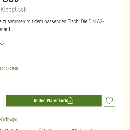
h-Set
 Klapptisch
e zusammen mit dem passenden Tisch. Die DIN A2-
er auf…
sandkosten
ib den gewünschten Wert ein oder benutze die 
In den Warenkorb
3 Werktagen