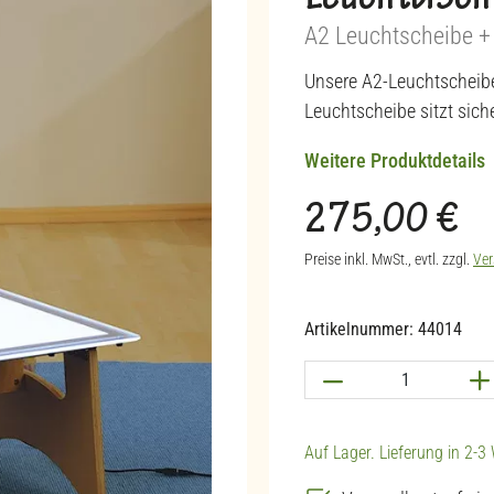
Leuchttisc
A2 Leuchtscheibe +
Unsere A2-Leuchtscheib
Leuchtscheibe sitzt sich
Weitere Produktdetails
275,00 €
Regulärer Preis:
Preise inkl. MwSt., evtl. zzgl.
Ver
Artikelnummer:
44014
Produkt Anzahl: G
Auf Lager. Lieferung in 2-