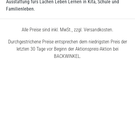
Ausstattung fürs Lachen Leben Lernen in Kita, Schule und
Familienleben.
Alle Preise sind inkl. MwSt., zzgl. Versandkosten.
Durchgestrichene Preise entsprechen dem niedrigsten Preis der
letzten 30 Tage vor Beginn der Aktionspreis-Aktion bei
BACKWINKEL.
© 2026 BACKWINKEL GmbH
Kostenlose Beratung unter
0800 – 40 5040 50
Montags – Donnerstags
7:30 – 18:00 Uhr
Freitags
7:30 – 17:00 Uhr
Impressum
AGB
Datenschutz