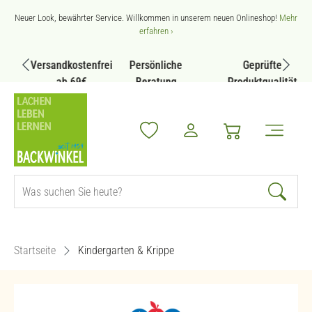
Zum Hauptinhalt springen
Neuer Look, bewährter Service. Willkommen in unserem neuen Onlineshop!
Mehr
erfahren ›
Versandkostenfrei
Persönliche
Geprüfte
ab 69€
Beratung
Produktqualität
Startseite
Kindergarten & Krippe