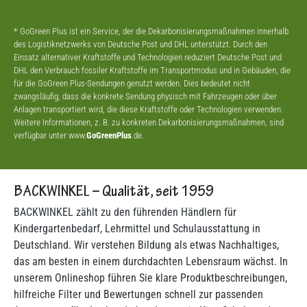
* GoGreen Plus ist ein Service, der die Dekarbonisierungsmaßnahmen innerhalb
des Logistiknetzwerks von Deutsche Post und DHL unterstützt. Durch den
Einsatz alternativer Kraftstoffe und Technologien reduziert Deutsche Post und
DHL den Verbrauch fossiler Kraftstoffe im Transportmodus und in Gebäuden, die
für die GoGreen Plus-Sendungen genutzt werden. Dies bedeutet nicht
zwangsläufig, dass die konkrete Sendung physisch mit Fahrzeugen oder über
Anlagen transportiert wird, die diese Kraftstoffe oder Technologien verwenden.
Weitere Informationen, z. B. zu konkreten Dekarbonisierungsmaßnahmen, sind
verfügbar unter www.
GoGreenPlus
.de.
BACKWINKEL – Qualität, seit 1959
BACKWINKEL zählt zu den führenden Händlern für
Kindergartenbedarf, Lehrmittel und Schulausstattung in
Deutschland. Wir verstehen Bildung als etwas Nachhaltiges,
das am besten in einem durchdachten Lebensraum wächst. In
unserem Onlineshop führen Sie klare Produktbeschreibungen,
hilfreiche Filter und Bewertungen schnell zur passenden