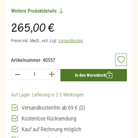
Weitere Produktdetails
Regulärer Preis:
265,00 €
Preise inkl. MwSt., evtl. zzgl.
Versandkosten
Artikelnummer:
40557
Produkt Anzahl: Gib den gewünschten Wert ein 
In den Warenkorb
Auf Lager. Lieferung in 2-3 Werktagen
Versandkostenfrei ab 69 € (D)
Kostenlose Rücksendung
Kauf auf Rechnung möglich