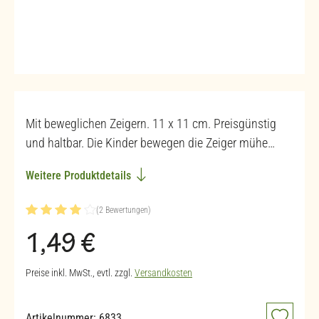
Mit beweglichen Zeigern. 11 x 11 cm. Preisgünstig
und haltbar. Die Kinder bewegen die Zeiger mühe…
Weitere Produktdetails
(2 Bewertungen)
Durchschnittliche Bewertung von 4 von 5 Sternen
Regulärer Preis:
1,49 €
Preise inkl. MwSt., evtl. zzgl.
Versandkosten
Artikelnummer:
6833