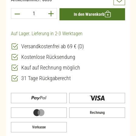
Produkt Anzahl: Gib den gewünschten Wert ein 
In den Warenkorb
Auf Lager. Lieferung in 2-3 Werktagen
Versandkostenfrei ab 69 € (D)
Kostenlose Rücksendung
Kauf auf Rechnung möglich
31 Tage Rückgaberecht
Rechnung
Vorkasse