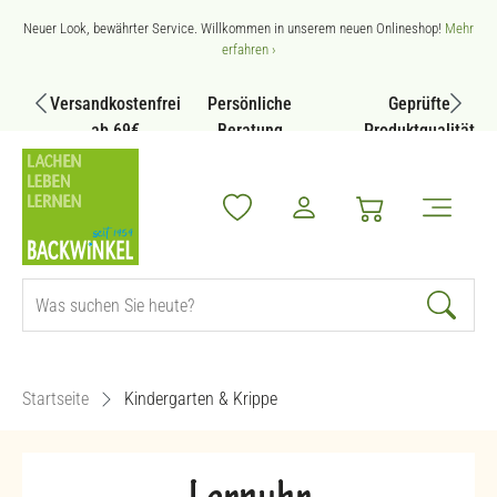
Zum Hauptinhalt springen
Neuer Look, bewährter Service. Willkommen in unserem neuen Onlineshop!
Mehr
erfahren ›
Versandkostenfrei
Persönliche
Geprüfte
ab 69€
Beratung
Produktqualität
Startseite
Kindergarten & Krippe