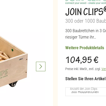
JOIN CLIPS
300 oder 1000 Baub
300 Baubrettchen in 3 Gr
riesiger Türme ihr…
Weitere Produktdetails
104,95 €
Regulärer Preis:
Preise inkl. MwSt., evtl. zzgl.
Ver
Stellen Sie Ihren Artike
auswä
Anzahl der Join Clips