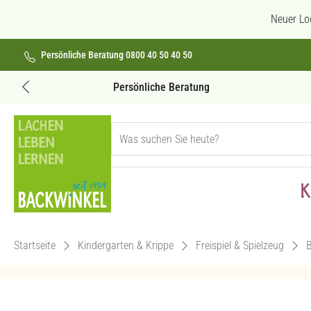
 Hauptinhalt springen
Zur Suche springen
Zur Hauptnavigation springen
Neuer Lo
Persönliche Beratung 0800 40 50 40 50
Geprüfte Produktqualität
K
Startseite
Kindergarten & Krippe
Freispiel & Spielzeug
B