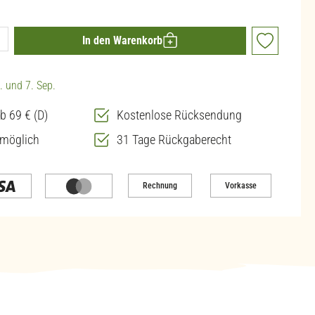
ib den gewünschten Wert ein oder benutze die 
In den Warenkorb
. und 7. Sep.
b 69 € (D)
Kostenlose Rücksendung
 möglich
31 Tage Rückgaberecht
Rechnung
Vorkasse