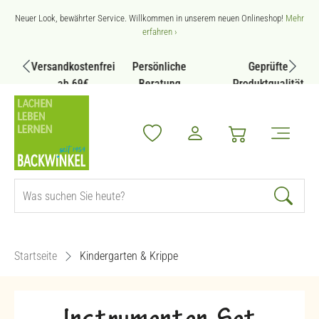
Zum Hauptinhalt springen
Neuer Look, bewährter Service. Willkommen in unserem neuen Onlineshop!
Mehr
erfahren ›
Versandkostenfrei
Persönliche
Geprüfte
ab 69€
Beratung
Produktqualität
Startseite
Kindergarten & Krippe