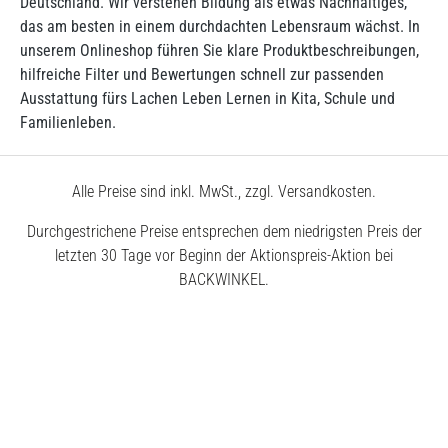
Deutschland. Wir verstehen Bildung als etwas Nachhaltiges,
das am besten in einem durchdachten Lebensraum wächst. In
unserem Onlineshop führen Sie klare Produktbeschreibungen,
hilfreiche Filter und Bewertungen schnell zur passenden
Ausstattung fürs Lachen Leben Lernen in Kita, Schule und
Familienleben.
Alle Preise sind inkl. MwSt., zzgl. Versandkosten.
Durchgestrichene Preise entsprechen dem niedrigsten Preis der
letzten 30 Tage vor Beginn der Aktionspreis-Aktion bei
BACKWINKEL.
© 2026 BACKWINKEL GmbH
Kostenlose Beratung unter
0800 – 40 5040 50
Montags – Donnerstags
7:30 – 18:00 Uhr
Freitags
7:30 – 17:00 Uhr