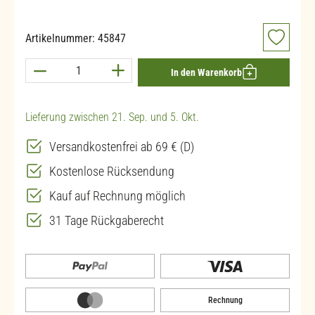
Artikelnummer:
45847
Produkt Anzahl: Gib den gewünschten Wert ein 
In den Warenkorb
Lieferung zwischen 21. Sep. und 5. Okt.
Versandkostenfrei ab 69 € (D)
Kostenlose Rücksendung
Kauf auf Rechnung möglich
31 Tage Rückgaberecht
Rechnung