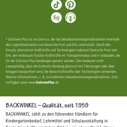
* GoGreen Plus ist ein Service, der die Dekarbonisierungsmaßnahmen innerhalb
des Logistiknetzwerks von Deutsche Post und DHL unterstützt. Durch den
Einsatz alternativer Kraftstoffe und Technologien reduziert Deutsche Post und
DHL den Verbrauch fossiler Kraftstoffe im Transportmodus und in Gebäuden, die
für die GoGreen Plus-Sendungen genutzt werden. Dies bedeutet nicht
zwangsläufig, dass die konkrete Sendung physisch mit Fahrzeugen oder über
Anlagen transportiert wird, die diese Kraftstoffe oder Technologien verwenden.
Weitere Informationen, z. B. zu konkreten Dekarbonisierungsmaßnahmen, sind
verfügbar unter www.
GoGreenPlus
.de.
BACKWINKEL – Qualität, seit 1959
BACKWINKEL zählt zu den führenden Händlern für
Kindergartenbedarf, Lehrmittel und Schulausstattung in