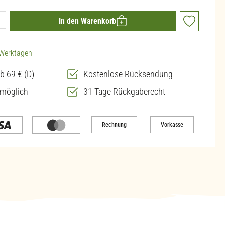
ib den gewünschten Wert ein oder benutze die 
In den Warenkorb
3 Werktagen
b 69 € (D)
Kostenlose Rücksendung
 möglich
31 Tage Rückgaberecht
Rechnung
Vorkasse