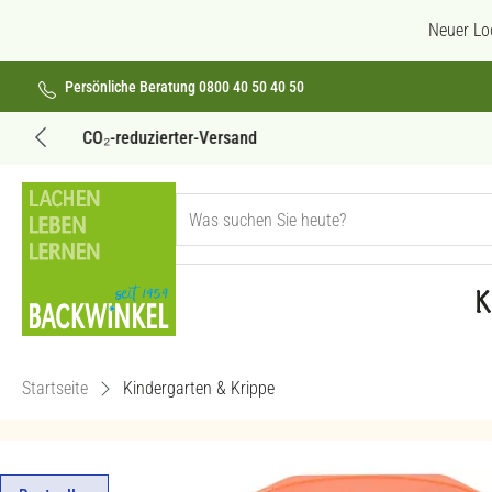
 Hauptinhalt springen
Zur Suche springen
Zur Hauptnavigation springen
Neuer Lo
Persönliche Beratung 0800 40 50 40 50
Versandkostenfrei ab 69€
K
Startseite
Kindergarten & Krippe