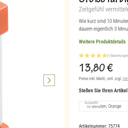
Große farb
Zeitgefühl vermittel
Wie kurz sind 10 Minute
dauern eigentlich 3 Min
Weitere Produktdetails
(5 Bewertungen
Durchschnittliche Bewertu
13,80 €
Regulärer Preis:
Preise inkl. MwSt., evtl. zzgl.
Ver
Stellen Sie Ihren Artike
auswählen
Auswahl
Artikelnummer:
75774