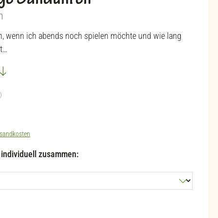
ige Sanduhren
n
n, wenn ich abends noch spielen möchte und wie lang
ut…
)
ng von 5 von 5 Sternen
sandkosten
l individuell zusammen: