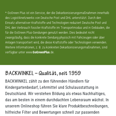
* GoGreen Plus ist ein Service, der die Dekarbonisierungsmaßnahmen innerhalb
des Logistiknetzwerks von Deutsche Post und DHL unterstützt. Durch den
Einsatz alternativer Kraftstoffe und Technologien reduziert Deutsche Post und
DHL den Verbrauch fossiler Kraftstoffe im Transportmodus und in Gebäuden, die
für die GoGreen Plus-Sendungen genutzt werden. Dies bedeutet nicht
zwangsläufig, dass die konkrete Sendung physisch mit Fahrzeugen oder über
Anlagen transportiert wird, die diese Kraftstoffe oder Technologien verwenden.
Weitere Informationen, z. B. zu konkreten Dekarbonisierungsmaßnahmen, sind
verfügbar unter www.
GoGreenPlus
.de.
BACKWINKEL – Qualität, seit 1959
BACKWINKEL zählt zu den führenden Händlern für
Kindergartenbedarf, Lehrmittel und Schulausstattung in
Deutschland. Wir verstehen Bildung als etwas Nachhaltiges,
das am besten in einem durchdachten Lebensraum wächst. In
unserem Onlineshop führen Sie klare Produktbeschreibungen,
hilfreiche Filter und Bewertungen schnell zur passenden