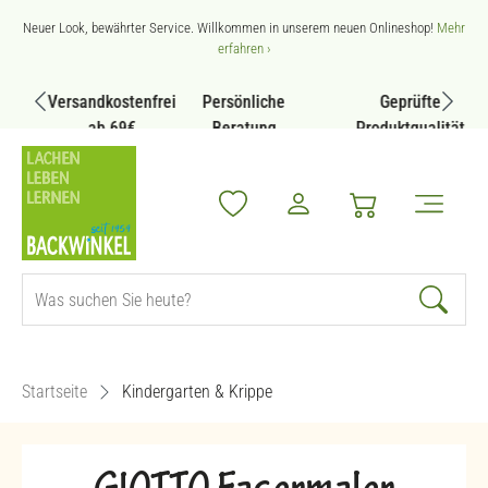
Zum Hauptinhalt springen
Neuer Look, bewährter Service. Willkommen in unserem neuen Onlineshop!
Mehr
erfahren ›
Versandkostenfrei
Persönliche
Geprüfte
ab 69€
Beratung
Produktqualität
Startseite
Kindergarten & Krippe