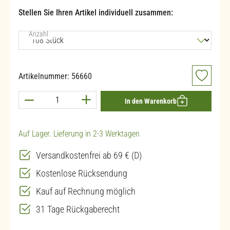
Stellen Sie Ihren Artikel individuell zusammen:
auswählen
Anzahl
Artikelnummer:
56660
Produkt Anzahl: Gib den gewünschten Wert ein 
In den Warenkorb
Auf Lager. Lieferung in 2-3 Werktagen
Versandkostenfrei ab 69 € (D)
Kostenlose Rücksendung
Kauf auf Rechnung möglich
31 Tage Rückgaberecht