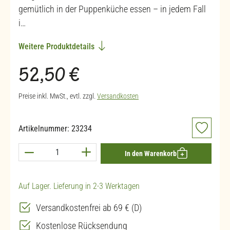
gemütlich in der Puppenküche essen – in jedem Fall
i…
Weitere Produktdetails
Regulärer Preis:
52,50 €
Preise inkl. MwSt., evtl. zzgl.
Versandkosten
Artikelnummer:
23234
Produkt Anzahl: Gib den gewünschten Wert ein 
In den Warenkorb
Auf Lager. Lieferung in 2-3 Werktagen
Versandkostenfrei ab 69 € (D)
Kostenlose Rücksendung