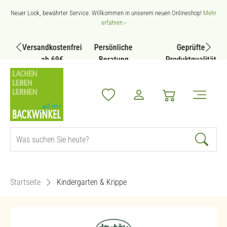
Zum Hauptinhalt springen
Neuer Look, bewährter Service. Willkommen in unserem neuen Onlineshop!
Mehr
erfahren ›
Versandkostenfrei
Persönliche
Geprüfte
ab 69€
Beratung
Produktqualität
Startseite
Kindergarten & Krippe