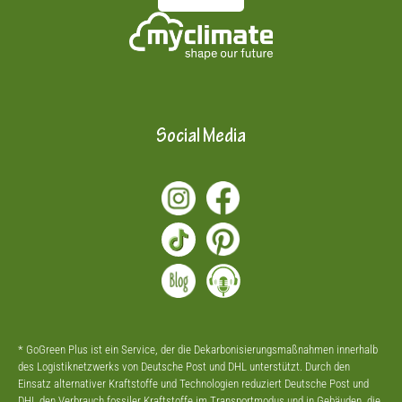
Social Media
* GoGreen Plus ist ein Service, der die Dekarbonisierungsmaßnahmen innerhalb
des Logistiknetzwerks von Deutsche Post und DHL unterstützt. Durch den
Einsatz alternativer Kraftstoffe und Technologien reduziert Deutsche Post und
DHL den Verbrauch fossiler Kraftstoffe im Transportmodus und in Gebäuden, die