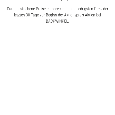
Durchgestrichene Preise entsprechen dem niedrigsten Preis der
letzten 30 Tage vor Beginn der Aktionspreis-Aktion bei
BACKWINKEL.
© 2026 BACKWINKEL GmbH
Kostenlose Beratung unter
0800 – 40 5040 50
Montags – Donnerstags
7:30 – 18:00 Uhr
Freitags
7:30 – 17:00 Uhr
Impressum
AGB
Datenschutz
Widerrufsrecht
Erklärung zur Barrierefreiheit
Vertrag widerrufen