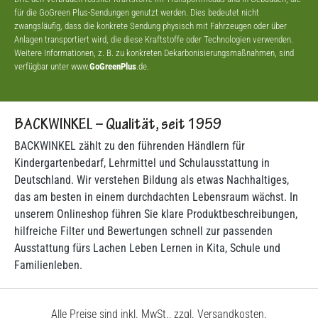
für die GoGreen Plus-Sendungen genutzt werden. Dies bedeutet nicht
zwangsläufig, dass die konkrete Sendung physisch mit Fahrzeugen oder über
Anlagen transportiert wird, die diese Kraftstoffe oder Technologien verwenden.
Weitere Informationen, z. B. zu konkreten Dekarbonisierungsmaßnahmen, sind
verfügbar unter www.
GoGreenPlus
.de.
BACKWINKEL – Qualität, seit 1959
BACKWINKEL zählt zu den führenden Händlern für
Kindergartenbedarf, Lehrmittel und Schulausstattung in
Deutschland. Wir verstehen Bildung als etwas Nachhaltiges,
das am besten in einem durchdachten Lebensraum wächst. In
unserem Onlineshop führen Sie klare Produktbeschreibungen,
hilfreiche Filter und Bewertungen schnell zur passenden
Ausstattung fürs Lachen Leben Lernen in Kita, Schule und
Familienleben.
Alle Preise sind inkl. MwSt., zzgl. Versandkosten.