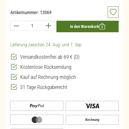
Artikelnummer:
13069
Produkt Anzahl: Gib den gewünschten Wert ein 
In den Warenkorb
Lieferung zwischen 24. Aug. und 7. Sep.
Versandkostenfrei ab 69 € (D)
Kostenlose Rücksendung
Kauf auf Rechnung möglich
31 Tage Rückgaberecht
Rechnung