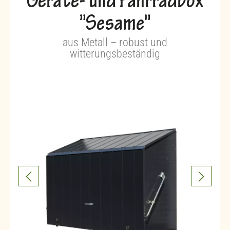
Geräte- und Fahrradbox
"Sesame"
aus Metall – robust und
witterungsbeständig