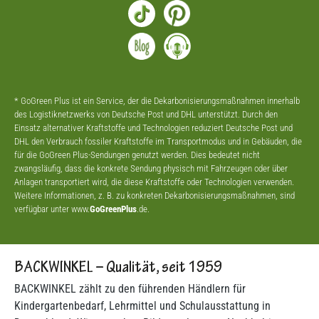
* GoGreen Plus ist ein Service, der die Dekarbonisierungsmaßnahmen innerhalb
des Logistiknetzwerks von Deutsche Post und DHL unterstützt. Durch den
Einsatz alternativer Kraftstoffe und Technologien reduziert Deutsche Post und
DHL den Verbrauch fossiler Kraftstoffe im Transportmodus und in Gebäuden, die
für die GoGreen Plus-Sendungen genutzt werden. Dies bedeutet nicht
zwangsläufig, dass die konkrete Sendung physisch mit Fahrzeugen oder über
Anlagen transportiert wird, die diese Kraftstoffe oder Technologien verwenden.
Weitere Informationen, z. B. zu konkreten Dekarbonisierungsmaßnahmen, sind
verfügbar unter www.
GoGreenPlus
.de.
BACKWINKEL – Qualität, seit 1959
BACKWINKEL zählt zu den führenden Händlern für
Kindergartenbedarf, Lehrmittel und Schulausstattung in