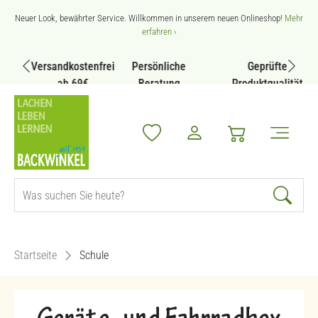
Zum Hauptinhalt springen
Neuer Look, bewährter Service. Willkommen in unserem neuen Onlineshop!
Mehr
erfahren ›
Versandkostenfrei
Persönliche
Geprüfte
ab 69€
Beratung
Produktqualität
Startseite
Schule