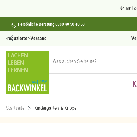
 Hauptinhalt springen
Zur Suche springen
Zur Hauptnavigation springen
Neuer Lo
Persönliche Beratung 0800 40 50 40 50
Versandkostenfrei ab 69€
K
Startseite
Kindergarten & Krippe