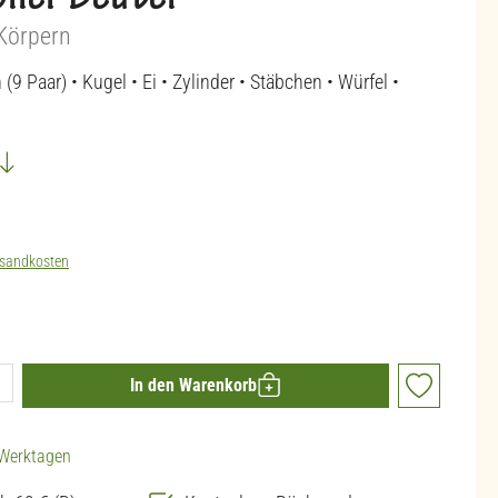
ller Beutel
Körpern
9 Paar) • Kugel • Ei • Zylinder • Stäbchen • Würfel •
sandkosten
ib den gewünschten Wert ein oder benutze die 
In den Warenkorb
3 Werktagen