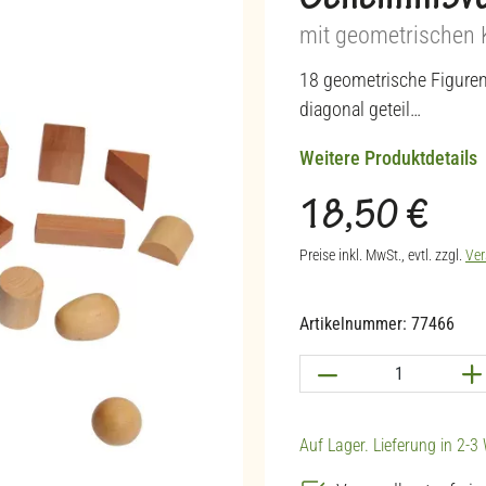
Geheimnisvo
mit geometrischen 
18 geometrische Figuren (
diagonal geteil…
Weitere Produktdetails
18,50 €
Regulärer Preis:
Preise inkl. MwSt., evtl. zzgl.
Ver
Artikelnummer:
77466
Produkt Anzahl: G
Auf Lager. Lieferung in 2-