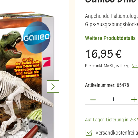
Galileo Din
Angehende Paläontologe
Gips-Ausgrabungsblöcke
Weitere Produktdetails
16,95 €
Regulärer Preis:
Preise inkl. MwSt., evtl. zzgl.
Ver
Artikelnummer:
65478
Produkt Anzahl: G
Auf Lager. Lieferung in 2-
Versandkostenfrei a