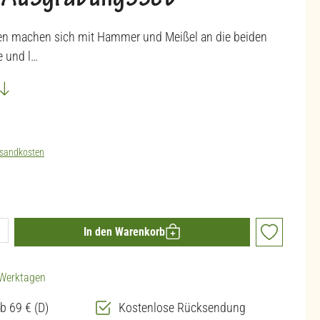
o Ausgrabungsset
n machen sich mit Hammer und Meißel an die beiden
 und l…
sandkosten
ib den gewünschten Wert ein oder benutze die 
In den Warenkorb
3 Werktagen
b 69 € (D)
Kostenlose Rücksendung