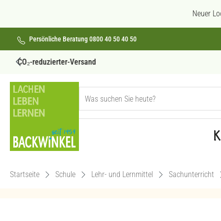
 Hauptinhalt springen
Zur Suche springen
Zur Hauptnavigation springen
Neuer Lo
Persönliche Beratung 0800 40 50 40 50
Versandkostenfrei ab 69€
K
Startseite
Schule
Lehr- und Lernmittel
Sachunterricht