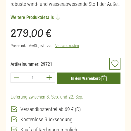
robuste wind- und wasserabweisende Stoff der Auße…
Weitere Produktdetails
Regulärer Preis:
279,00 €
Preise inkl. MwSt., evtl. zzgl.
Versandkosten
Artikelnummer:
29721
Produkt Anzahl: Gib den gewünschten Wert ein 
In den Warenkorb
Lieferung zwischen 8. Sep. und 22. Sep.
Versandkostenfrei ab 69 € (D)
Kostenlose Rücksendung
Kauf auf Rechnung möglich