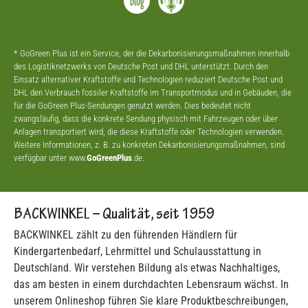
* GoGreen Plus ist ein Service, der die Dekarbonisierungsmaßnahmen innerhalb
des Logistiknetzwerks von Deutsche Post und DHL unterstützt. Durch den
Einsatz alternativer Kraftstoffe und Technologien reduziert Deutsche Post und
DHL den Verbrauch fossiler Kraftstoffe im Transportmodus und in Gebäuden, die
für die GoGreen Plus-Sendungen genutzt werden. Dies bedeutet nicht
zwangsläufig, dass die konkrete Sendung physisch mit Fahrzeugen oder über
Anlagen transportiert wird, die diese Kraftstoffe oder Technologien verwenden.
Weitere Informationen, z. B. zu konkreten Dekarbonisierungsmaßnahmen, sind
verfügbar unter www.
GoGreenPlus
.de.
BACKWINKEL – Qualität, seit 1959
BACKWINKEL zählt zu den führenden Händlern für
Kindergartenbedarf, Lehrmittel und Schulausstattung in
Deutschland. Wir verstehen Bildung als etwas Nachhaltiges,
das am besten in einem durchdachten Lebensraum wächst. In
unserem Onlineshop führen Sie klare Produktbeschreibungen,