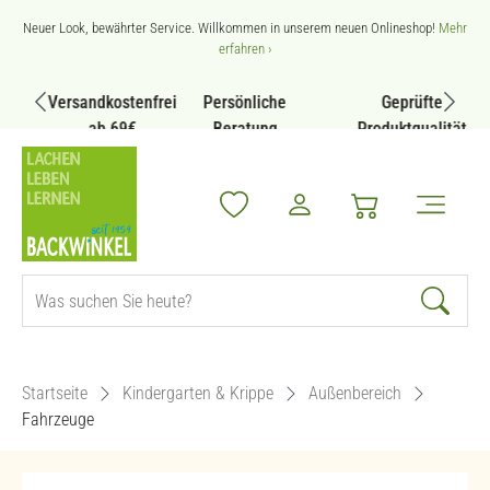
Zum Hauptinhalt springen
Neuer Look, bewährter Service. Willkommen in unserem neuen Onlineshop!
Mehr
erfahren ›
Versandkostenfrei
Persönliche
Geprüfte
ab 69€
Beratung
Produktqualität
Startseite
Kindergarten & Krippe
Außenbereich
Fahrzeuge