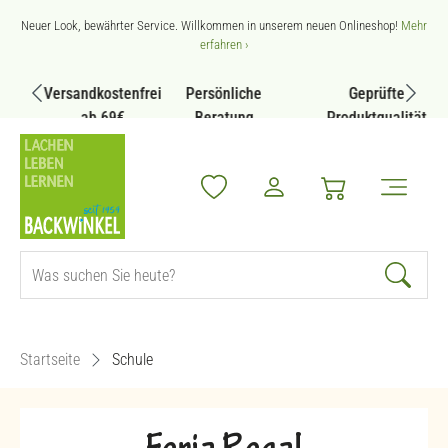
Zum Hauptinhalt springen
Neuer Look, bewährter Service. Willkommen in unserem neuen Onlineshop!
Mehr
erfahren ›
Versandkostenfrei
Persönliche
Geprüfte
ab 69€
Beratung
Produktqualität
Startseite
Schule