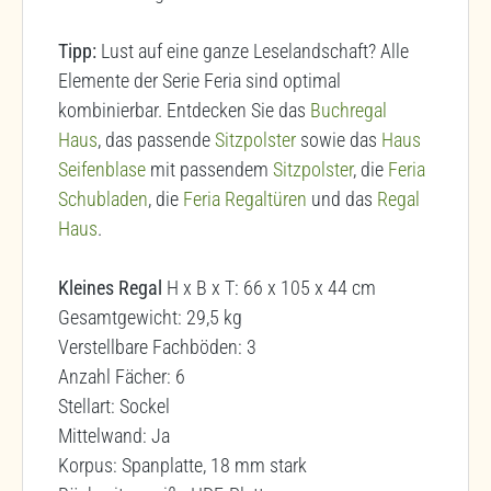
Tipp:
Lust auf eine ganze Leselandschaft? Alle
Elemente der Serie Feria sind optimal
kombinierbar. Entdecken Sie das
Buchregal
Haus
, das passende
Sitzpolster
sowie das
Haus
Seifenblase
mit passendem
Sitzpolster
, die
Feria
Schubladen
, die
Feria Regaltüren
und das
Regal
Haus
.
Kleines Regal
H x B x T: 66 x 105 x 44 cm
Gesamtgewicht: 29,5 kg
Verstellbare Fachböden: 3
Anzahl Fächer: 6
Stellart: Sockel
Mittelwand: Ja
Korpus: Spanplatte, 18 mm stark