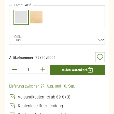
Farbe:
weiß
weiß
Ahorn
auswählen
Größe
Artikelnummer:
29750v0006
Produkt Anzahl: Gib den gewünschten Wert ein 
In den Warenkorb
Lieferung zwischen 27. Aug. und 10. Sep.
Versandkostenfrei ab 69 € (D)
Kostenlose Rücksendung