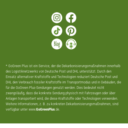
* GoGreen Plus ist ein Service, der die Dekarbonisierungsmaßnahmen innerhalb
des Logistiknetzwerks von Deutsche Post und DHL unterstützt. Durch den
Einsatz alternativer Kraftstoffe und Technologien reduziert Deutsche Post und
DHL den Verbrauch fossiler Kraftstoffe im Transportmodus und in Gebäuden, die
für die GoGreen Plus-Sendungen genutzt werden. Dies bedeutet nicht
zwangsläufig, dass die konkrete Sendung physisch mit Fahrzeugen oder über
Anlagen transportiert wird, die diese Kraftstoffe oder Technologien verwenden.
Weitere Informationen, z. B. zu konkreten Dekarbonisierungsmaßnahmen, sind
verfügbar unter www.
GoGreenPlus
.de.