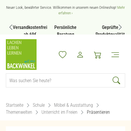
Zum Hauptinhalt springen
Neuer Look, bewährter Service. Willkommen in unserem neuen Onlineshop!
Mehr
erfahren ›
Versandkostenfrei
Persönliche
Geprüfte
ab 69€
Beratung
Produktqualität
Startseite
Schule
Möbel & Ausstattung
Themenwelten
Unterricht im Freien
Präsentieren