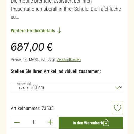
Die mobile Drehtafel assistiert bei Ihren
Präsentationen überall in Ihrer Schule. Die Tafelfläche
au…
Weitere Produktdetails
Regulärer Preis:
687,00 €
Preise inkl. MwSt., evtl. zzgl.
Versandkosten
Stellen Sie Ihren Artikel individuell zusammen:
auswählen
Auswahl
Artikelnummer:
73535
Produkt Anzahl: Gib den gewünschten Wert ein 
In den Warenkorb