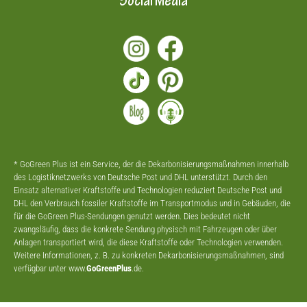
Social Media
* GoGreen Plus ist ein Service, der die Dekarbonisierungsmaßnahmen innerhalb
des Logistiknetzwerks von Deutsche Post und DHL unterstützt. Durch den
Einsatz alternativer Kraftstoffe und Technologien reduziert Deutsche Post und
DHL den Verbrauch fossiler Kraftstoffe im Transportmodus und in Gebäuden, die
für die GoGreen Plus-Sendungen genutzt werden. Dies bedeutet nicht
zwangsläufig, dass die konkrete Sendung physisch mit Fahrzeugen oder über
Anlagen transportiert wird, die diese Kraftstoffe oder Technologien verwenden.
Weitere Informationen, z. B. zu konkreten Dekarbonisierungsmaßnahmen, sind
verfügbar unter www.
GoGreenPlus
.de.