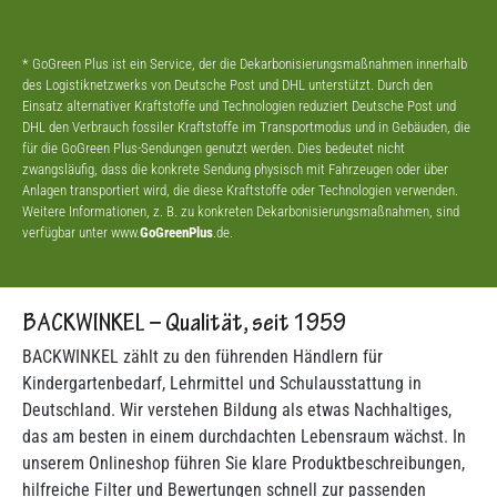
* GoGreen Plus ist ein Service, der die Dekarbonisierungsmaßnahmen innerhalb
des Logistiknetzwerks von Deutsche Post und DHL unterstützt. Durch den
Einsatz alternativer Kraftstoffe und Technologien reduziert Deutsche Post und
DHL den Verbrauch fossiler Kraftstoffe im Transportmodus und in Gebäuden, die
für die GoGreen Plus-Sendungen genutzt werden. Dies bedeutet nicht
zwangsläufig, dass die konkrete Sendung physisch mit Fahrzeugen oder über
Anlagen transportiert wird, die diese Kraftstoffe oder Technologien verwenden.
Weitere Informationen, z. B. zu konkreten Dekarbonisierungsmaßnahmen, sind
verfügbar unter www.
GoGreenPlus
.de.
BACKWINKEL – Qualität, seit 1959
BACKWINKEL zählt zu den führenden Händlern für
Kindergartenbedarf, Lehrmittel und Schulausstattung in
Deutschland. Wir verstehen Bildung als etwas Nachhaltiges,
das am besten in einem durchdachten Lebensraum wächst. In
unserem Onlineshop führen Sie klare Produktbeschreibungen,
hilfreiche Filter und Bewertungen schnell zur passenden