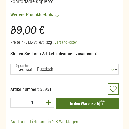
komfortable Kopiervo…
Weitere Produktdetails
Regulärer Preis:
89,00 €
Preise inkl. MwSt., evtl. zzgl.
Versandkosten
Stellen Sie Ihren Artikel individuell zusammen:
auswählen
Sprache
Artikelnummer:
56951
Produkt Anzahl: Gib den gewünschten Wert ein 
In den Warenkorb
Auf Lager. Lieferung in 2-3 Werktagen