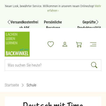
Zum Hauptinhalt springen
Neuer Look, bewährter Service. Willkommen in unserem neuen Onlineshop!
Mehr
erfahren ›
Versandkostenfrei
Persönliche
Geprüfte
ab 69€
Beratung
Produktqualität
Startseite
Schule