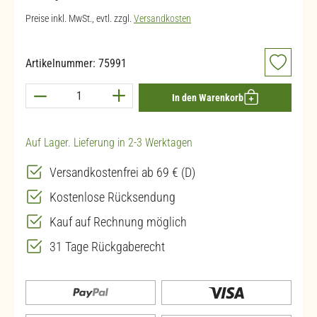
Preise inkl. MwSt., evtl. zzgl.
Versandkosten
Artikelnummer:
75991
Produkt Anzahl: Gib den gewünschten Wert ein 
In den Warenkorb
Auf Lager. Lieferung in 2-3 Werktagen
Versandkostenfrei ab 69 € (D)
Kostenlose Rücksendung
Kauf auf Rechnung möglich
31 Tage Rückgaberecht