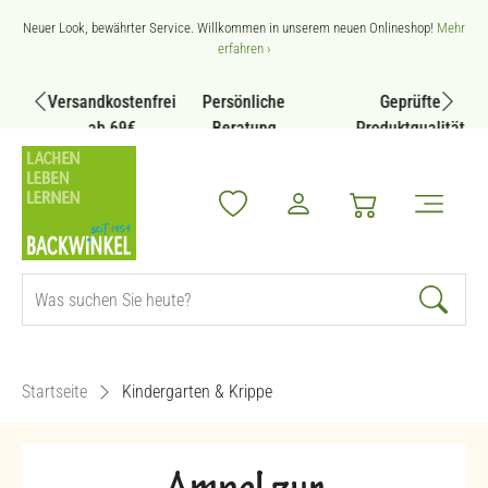
Zum Hauptinhalt springen
Neuer Look, bewährter Service. Willkommen in unserem neuen Onlineshop!
Mehr
erfahren ›
Versandkostenfrei
Persönliche
Geprüfte
ab 69€
Beratung
Produktqualität
Startseite
Kindergarten & Krippe