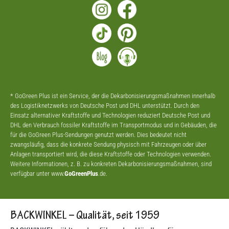
* GoGreen Plus ist ein Service, der die Dekarbonisierungsmaßnahmen innerhalb
des Logistiknetzwerks von Deutsche Post und DHL unterstützt. Durch den
Einsatz alternativer Kraftstoffe und Technologien reduziert Deutsche Post und
DHL den Verbrauch fossiler Kraftstoffe im Transportmodus und in Gebäuden, die
für die GoGreen Plus-Sendungen genutzt werden. Dies bedeutet nicht
zwangsläufig, dass die konkrete Sendung physisch mit Fahrzeugen oder über
Anlagen transportiert wird, die diese Kraftstoffe oder Technologien verwenden.
Weitere Informationen, z. B. zu konkreten Dekarbonisierungsmaßnahmen, sind
verfügbar unter www.
GoGreenPlus
.de.
BACKWINKEL – Qualität, seit 1959