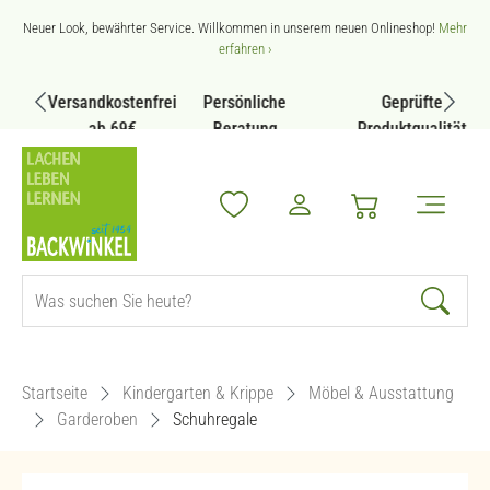
Zum Hauptinhalt springen
Neuer Look, bewährter Service. Willkommen in unserem neuen Onlineshop!
Mehr
erfahren ›
Versandkostenfrei
Persönliche
Geprüfte
ab 69€
Beratung
Produktqualität
Startseite
Kindergarten & Krippe
Möbel & Ausstattung
Garderoben
Schuhregale