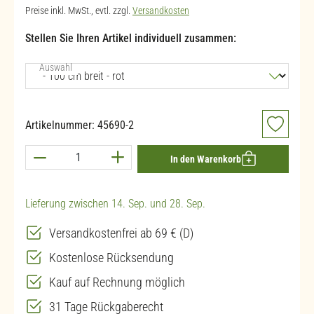
Preise inkl. MwSt., evtl. zzgl.
Versandkosten
Stellen Sie Ihren Artikel individuell zusammen:
auswählen
Auswahl
Artikelnummer:
45690-2
Produkt Anzahl: Gib den gewünschten Wert ein 
In den Warenkorb
Lieferung zwischen 14. Sep. und 28. Sep.
Versandkostenfrei ab 69 € (D)
Kostenlose Rücksendung
Kauf auf Rechnung möglich
31 Tage Rückgaberecht