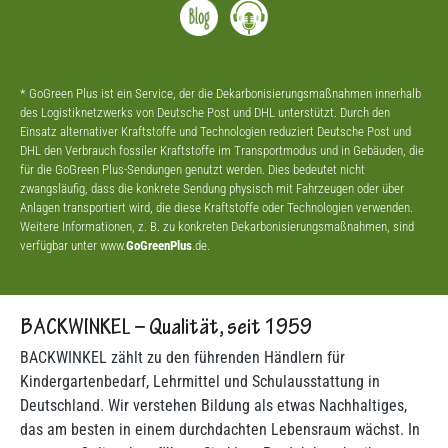
* GoGreen Plus ist ein Service, der die Dekarbonisierungsmaßnahmen innerhalb
des Logistiknetzwerks von Deutsche Post und DHL unterstützt. Durch den
Einsatz alternativer Kraftstoffe und Technologien reduziert Deutsche Post und
DHL den Verbrauch fossiler Kraftstoffe im Transportmodus und in Gebäuden, die
für die GoGreen Plus-Sendungen genutzt werden. Dies bedeutet nicht
zwangsläufig, dass die konkrete Sendung physisch mit Fahrzeugen oder über
Anlagen transportiert wird, die diese Kraftstoffe oder Technologien verwenden.
Weitere Informationen, z. B. zu konkreten Dekarbonisierungsmaßnahmen, sind
verfügbar unter www.
GoGreenPlus
.de.
BACKWINKEL – Qualität, seit 1959
BACKWINKEL zählt zu den führenden Händlern für
Kindergartenbedarf, Lehrmittel und Schulausstattung in
Deutschland. Wir verstehen Bildung als etwas Nachhaltiges,
das am besten in einem durchdachten Lebensraum wächst. In