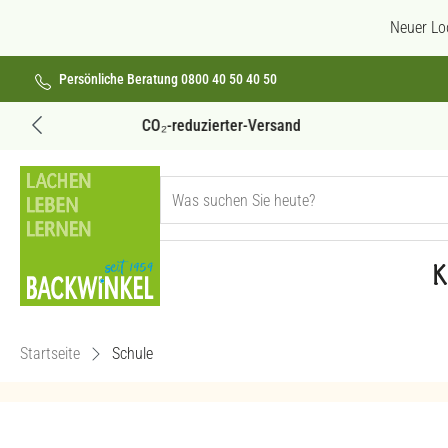
 Hauptinhalt springen
Zur Suche springen
Zur Hauptnavigation springen
Neuer Lo
Persönliche Beratung 0800 40 50 40 50
Versandkostenfrei ab 69€
K
Startseite
Schule