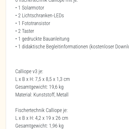
• 1 Solarmotor
• 2 Lichtschranken-LEDs
• 1 Fototransistor
• 2 Taster
• 1 gedruckte Bauanleitung
• 1 didaktische Begleitinformationen (kostenloser Downl
Calliope v3 je:
L x B x H: 7,5 x 8,5 x 1,3 cm
Gesamtgewicht: 19,6 kg
Material: Kunststoff, Metall
Fischertechnik Calliope je:
L x B x H: 4,2 x 19 x 26 cm
Gesamtgewicht: 1,96 kg