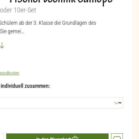
– Fischertechnik Calliope
 oder 10er-Set
Schülern ab der 3. Klasse die Grundlagen des
Sie gemei…
sandkosten
l individuell zusammen:
ib den gewünschten Wert ein oder benutze die 