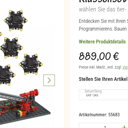
Klassenset 
wählen Sie das 6er-
Entdecken Sie mit Ihren 
Programmierens. Bauen 
Weitere Produktdetails
889,00 €
Regulärer Preis:
Preise inkl. MwSt., evtl. zzgl.
Ver
Stellen Sie Ihren Artike
auswählen
Setumfang
Artikelnummer:
55683
Produkt Anzahl: G