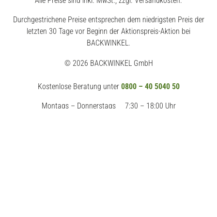
Alle Preise sind inkl. MwSt., zzgl. Versandkosten.
Durchgestrichene Preise entsprechen dem niedrigsten Preis der
letzten 30 Tage vor Beginn der Aktionspreis-Aktion bei
BACKWINKEL.
© 2026 BACKWINKEL GmbH
Kostenlose Beratung unter
0800 – 40 5040 50
Montags – Donnerstags
7:30 – 18:00 Uhr
Freitags
7:30 – 17:00 Uhr
Impressum
AGB
Datenschutz
Widerrufsrecht
Erklärung zur Barrierefreiheit
Vertrag widerrufen