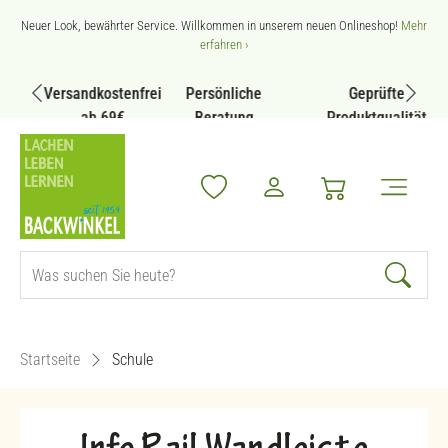
Zum Hauptinhalt springen
Neuer Look, bewährter Service. Willkommen in unserem neuen Onlineshop!
Mehr
erfahren ›
Versandkostenfrei
Persönliche
Geprüfte
ab 69€
Beratung
Produktqualität
Startseite
Schule