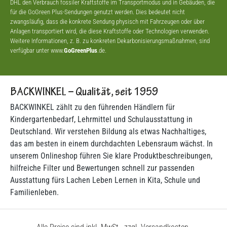
DHL den Verbrauch fossiler Kraftstoffe im Transportmodus und in Gebäuden, die
für die GoGreen Plus-Sendungen genutzt werden. Dies bedeutet nicht
zwangsläufig, dass die konkrete Sendung physisch mit Fahrzeugen oder über
Anlagen transportiert wird, die diese Kraftstoffe oder Technologien verwenden.
Weitere Informationen, z. B. zu konkreten Dekarbonisierungsmaßnahmen, sind
verfügbar unter www.
GoGreenPlus
.de.
BACKWINKEL – Qualität, seit 1959
BACKWINKEL zählt zu den führenden Händlern für
Kindergartenbedarf, Lehrmittel und Schulausstattung in
Deutschland. Wir verstehen Bildung als etwas Nachhaltiges,
das am besten in einem durchdachten Lebensraum wächst. In
unserem Onlineshop führen Sie klare Produktbeschreibungen,
hilfreiche Filter und Bewertungen schnell zur passenden
Ausstattung fürs Lachen Leben Lernen in Kita, Schule und
Familienleben.