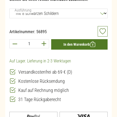
auswählen
Ausführung
Artikelnummer:
56895
Produkt Anzahl: Gib den gewünschten Wert ein 
In den Warenkorb
Auf Lager. Lieferung in 2-3 Werktagen
Versandkostenfrei ab 69 € (D)
Kostenlose Rücksendung
Kauf auf Rechnung möglich
31 Tage Rückgaberecht