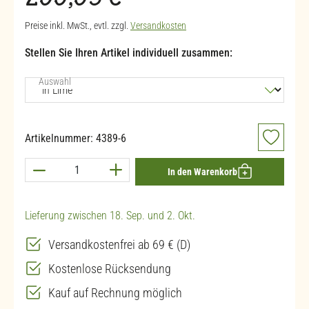
299,95 €
Preise inkl. MwSt., evtl. zzgl.
Versandkosten
Stellen Sie Ihren Artikel individuell zusammen:
auswählen
Auswahl
Artikelnummer:
4389-6
Produkt Anzahl: Gib den gewünschten Wert ein 
In den Warenkorb
Lieferung zwischen 18. Sep. und 2. Okt.
Versandkostenfrei ab 69 € (D)
Kostenlose Rücksendung
Kauf auf Rechnung möglich