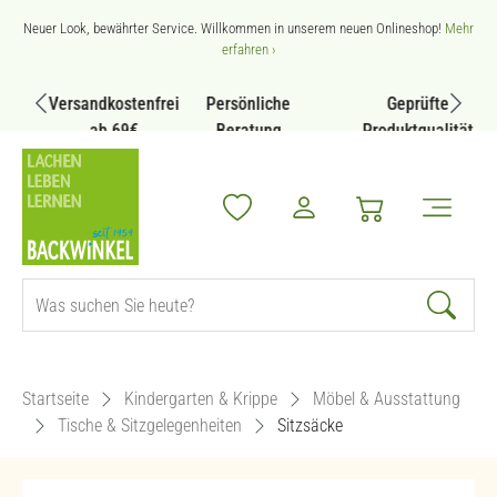
Zum Hauptinhalt springen
Neuer Look, bewährter Service. Willkommen in unserem neuen Onlineshop!
Mehr
erfahren ›
Versandkostenfrei
Persönliche
Geprüfte
ab 69€
Beratung
Produktqualität
Startseite
Kindergarten & Krippe
Möbel & Ausstattung
Tische & Sitzgelegenheiten
Sitzsäcke