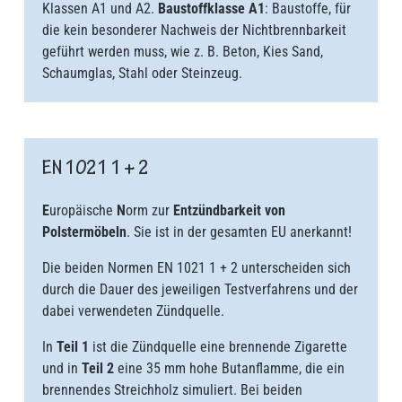
Klassen A1 und A2.
Baustoffklasse A1
: Baustoffe, für
die kein besonderer Nachweis der Nichtbrennbarkeit
geführt werden muss, wie z. B. Beton, Kies Sand,
Schaumglas, Stahl oder Steinzeug.
EN 1021 1 + 2
E
uropäische
N
orm zur
Entzündbarkeit von
Polstermöbeln
. Sie ist in der gesamten EU anerkannt!
Die beiden Normen EN 1021 1 + 2 unterscheiden sich
durch die Dauer des jeweiligen Testverfahrens und der
dabei verwendeten Zündquelle.
In
Teil 1
ist die Zündquelle eine brennende Zigarette
und in
Teil 2
eine 35 mm hohe Butanflamme, die ein
brennendes Streichholz simuliert. Bei beiden