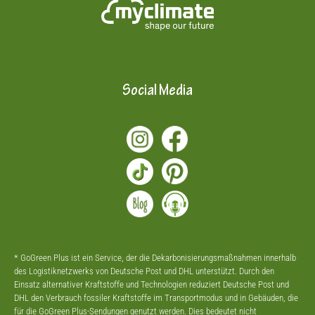
Social Media
* GoGreen Plus ist ein Service, der die Dekarbonisierungsmaßnahmen innerhalb
des Logistiknetzwerks von Deutsche Post und DHL unterstützt. Durch den
Einsatz alternativer Kraftstoffe und Technologien reduziert Deutsche Post und
DHL den Verbrauch fossiler Kraftstoffe im Transportmodus und in Gebäuden, die
für die GoGreen Plus-Sendungen genutzt werden. Dies bedeutet nicht