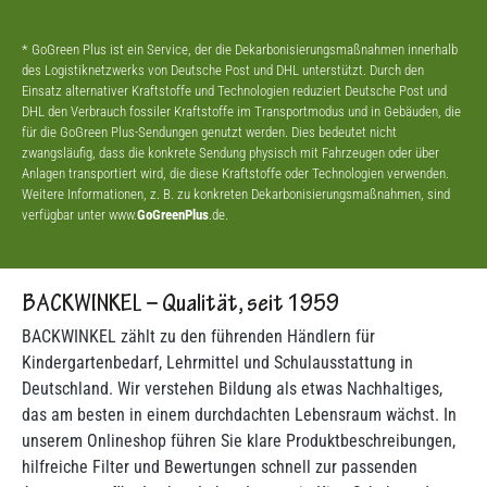
* GoGreen Plus ist ein Service, der die Dekarbonisierungsmaßnahmen innerhalb
des Logistiknetzwerks von Deutsche Post und DHL unterstützt. Durch den
Einsatz alternativer Kraftstoffe und Technologien reduziert Deutsche Post und
DHL den Verbrauch fossiler Kraftstoffe im Transportmodus und in Gebäuden, die
für die GoGreen Plus-Sendungen genutzt werden. Dies bedeutet nicht
zwangsläufig, dass die konkrete Sendung physisch mit Fahrzeugen oder über
Anlagen transportiert wird, die diese Kraftstoffe oder Technologien verwenden.
Weitere Informationen, z. B. zu konkreten Dekarbonisierungsmaßnahmen, sind
verfügbar unter www.
GoGreenPlus
.de.
BACKWINKEL – Qualität, seit 1959
BACKWINKEL zählt zu den führenden Händlern für
Kindergartenbedarf, Lehrmittel und Schulausstattung in
Deutschland. Wir verstehen Bildung als etwas Nachhaltiges,
das am besten in einem durchdachten Lebensraum wächst. In
unserem Onlineshop führen Sie klare Produktbeschreibungen,
hilfreiche Filter und Bewertungen schnell zur passenden