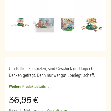
Um Pallina zu spielen, sind Geschick und logisches
Denken gefragt. Denn nur wer gut überlegt, schaff…
Weitere Produktdetails
Regulärer Preis:
36,95 €
Preise inkl. MwSt., evtl. zzgl.
Versandkosten