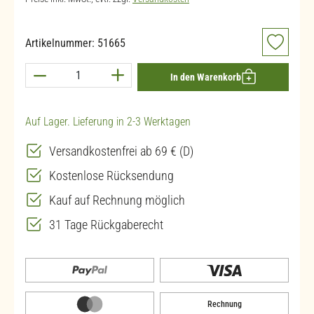
Artikelnummer:
51665
Produkt Anzahl: Gib den gewünschten Wert ein 
In den Warenkorb
Auf Lager. Lieferung in 2-3 Werktagen
Versandkostenfrei ab 69 € (D)
Kostenlose Rücksendung
Kauf auf Rechnung möglich
31 Tage Rückgaberecht
Rechnung