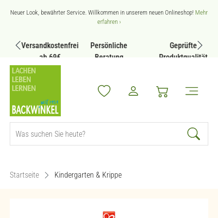
Zum Hauptinhalt springen
Neuer Look, bewährter Service. Willkommen in unserem neuen Onlineshop!
Mehr
erfahren ›
Versandkostenfrei
Persönliche
Geprüfte
ab 69€
Beratung
Produktqualität
Startseite
Kindergarten & Krippe