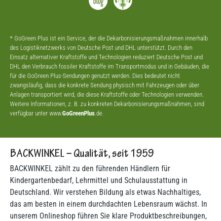
* GoGreen Plus ist ein Service, der die Dekarbonisierungsmaßnahmen innerhalb
des Logistiknetzwerks von Deutsche Post und DHL unterstützt. Durch den
Einsatz alternativer Kraftstoffe und Technologien reduziert Deutsche Post und
DHL den Verbrauch fossiler Kraftstoffe im Transportmodus und in Gebäuden, die
für die GoGreen Plus-Sendungen genutzt werden. Dies bedeutet nicht
zwangsläufig, dass die konkrete Sendung physisch mit Fahrzeugen oder über
Anlagen transportiert wird, die diese Kraftstoffe oder Technologien verwenden.
Weitere Informationen, z. B. zu konkreten Dekarbonisierungsmaßnahmen, sind
verfügbar unter www.
GoGreenPlus
.de.
BACKWINKEL – Qualität, seit 1959
BACKWINKEL zählt zu den führenden Händlern für
Kindergartenbedarf, Lehrmittel und Schulausstattung in
Deutschland. Wir verstehen Bildung als etwas Nachhaltiges,
das am besten in einem durchdachten Lebensraum wächst. In
unserem Onlineshop führen Sie klare Produktbeschreibungen,