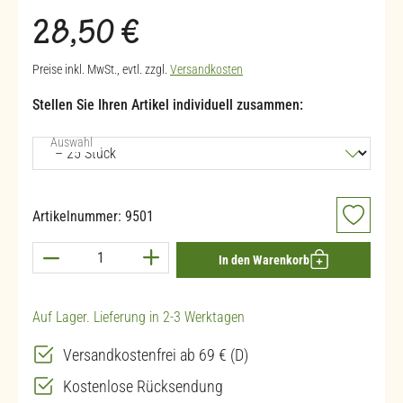
Durchschnittliche Bewertung von 4.6 von 5 Sternen
Regulärer Preis:
28,50 €
Preise inkl. MwSt., evtl. zzgl.
Versandkosten
Stellen Sie Ihren Artikel individuell zusammen:
auswählen
Auswahl
Artikelnummer:
9501
Produkt Anzahl: Gib den gewünschten Wert ein 
In den Warenkorb
Auf Lager. Lieferung in 2-3 Werktagen
Versandkostenfrei ab 69 € (D)
Kostenlose Rücksendung