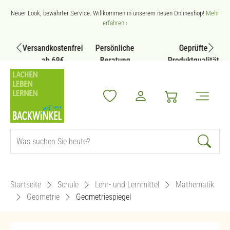
Zum Hauptinhalt springen
Neuer Look, bewährter Service. Willkommen in unserem neuen Onlineshop!
Mehr
erfahren ›
Versandkostenfrei
Persönliche
Geprüfte
ab 69€
Beratung
Produktqualität
Startseite
Schule
Lehr- und Lernmittel
Mathematik
Geometrie
Geometriespiegel