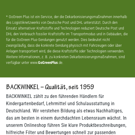
* GoGreen Plus ist ein Service, der die Dekarbonisierungsmaßnahmen innerhalb
des Logistiknetzwerks von Deutsche Post und DHL unterstützt. Durch den
Einsatz alternativer Kraftstoffe und Technologien reduziert Deutsche Post und
DHL den Verbrauch fossiler Kraftstoffe im Transportmodus und in Gebäuden, die
für die GoGreen Plus-Sendungen genutzt werden. Dies bedeutet nicht
zwangsläufig, dass die konkrete Sendung physisch mit Fahrzeugen oder über
Anlagen transportiert wird, die diese Kraftstoffe oder Technologien verwenden.
Weitere Informationen, z. B. zu konkreten Dekarbonisierungsmaßnahmen, sind
verfügbar unter www.
GoGreenPlus
.de.
BACKWINKEL – Qualität, seit 1959
BACKWINKEL zählt zu den führenden Händlern für
Kindergartenbedarf, Lehrmittel und Schulausstattung in
Deutschland. Wir verstehen Bildung als etwas Nachhaltiges,
das am besten in einem durchdachten Lebensraum wächst. In
unserem Onlineshop führen Sie klare Produktbeschreibungen,
hilfreiche Filter und Bewertungen schnell zur passenden