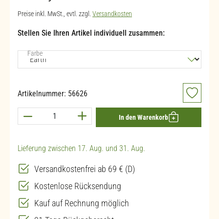
Preise inkl. MwSt., evtl. zzgl.
Versandkosten
Stellen Sie Ihren Artikel individuell zusammen:
auswählen
Farbe
Artikelnummer:
56626
Produkt Anzahl: Gib den gewünschten Wert ein 
In den Warenkorb
Lieferung zwischen 17. Aug. und 31. Aug.
Versandkostenfrei ab 69 € (D)
Kostenlose Rücksendung
Kauf auf Rechnung möglich