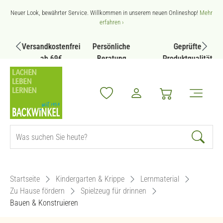
Zum Hauptinhalt springen
Neuer Look, bewährter Service. Willkommen in unserem neuen Onlineshop!
Mehr
erfahren ›
Versandkostenfrei
Persönliche
Geprüfte
ab 69€
Beratung
Produktqualität
Startseite
Kindergarten & Krippe
Lernmaterial
Zu Hause fördern
Spielzeug für drinnen
Bauen & Konstruieren