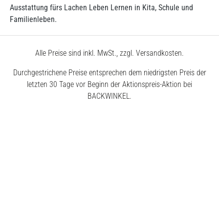
Ausstattung fürs Lachen Leben Lernen in Kita, Schule und
Familienleben.
Alle Preise sind inkl. MwSt., zzgl. Versandkosten.
Durchgestrichene Preise entsprechen dem niedrigsten Preis der
letzten 30 Tage vor Beginn der Aktionspreis-Aktion bei
BACKWINKEL.
© 2026 BACKWINKEL GmbH
Kostenlose Beratung unter
0800 – 40 5040 50
Montags – Donnerstags
7:30 – 18:00 Uhr
Freitags
7:30 – 17:00 Uhr
Impressum
AGB
Datenschutz