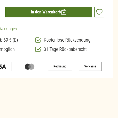
ib den gewünschten Wert ein oder benutze die 
In den Warenkorb
3 Werktagen
b 69 € (D)
Kostenlose Rücksendung
 möglich
31 Tage Rückgaberecht
Rechnung
Vorkasse