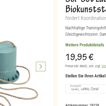
3er-Set Lau
Biokunstst
fördert Koordinatio
Nachhaltige Trainingshil
Gleichgewichtssinn. Da
Weitere Produktdetails
19,95 €
Regulärer Preis:
Preise inkl. MwSt., evtl. zzgl.
Ver
Stellen Sie Ihren Artike
auswählen
Auswahl
Artikelnummer:
29238