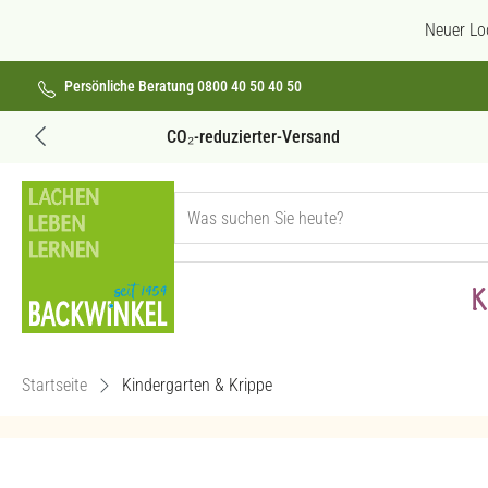
 Hauptinhalt springen
Zur Suche springen
Zur Hauptnavigation springen
Neuer Lo
Persönliche Beratung 0800 40 50 40 50
Versandkostenfrei ab 69€
K
Startseite
Kindergarten & Krippe