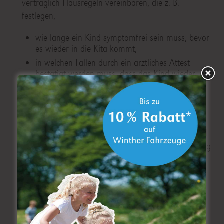
vertraglich Hausregeln vereinbaren, die z. B.
festlegen,
wie lange ein Kind symptomfrei sein muss, bevor
es wieder in die Kita kommt,
in welchen Fällen durch ein ärztliches Attest
bestätigt werden muss, dass das Kind wieder
gesund und nicht mehr ansteckend ist,
mit welchen Symptomen ein Kind die Kita nicht
betreten darf.
Außerdem ist es ratsam, die Eltern präventiv sowohl
bei der Anmeldung als auch im laufenden Kita-Alltag
mittels Aushängen oder Flyern darüber zu
informieren,
woran man erkennt, dass ein Kind krank ist,
an welchen Symptomen man verschiedene
Erkrankungen erkennt,