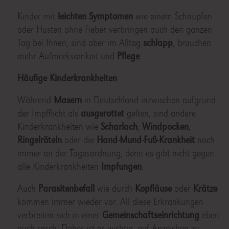
Kinder mit
leichten Symptomen
wie einem Schnupfen
oder Husten ohne Fieber verbringen auch den ganzen
Tag bei Ihnen, sind aber im Alltag
schlapp
, brauchen
mehr Aufmerksamkeit und
Pflege
.
Häufige Kinderkrankheiten
Während
Masern
in Deutschland inzwischen aufgrund
der Impfflicht als
ausgerottet
gelten, sind andere
Kinderkrankheiten wie
Scharlach
,
Windpocken
,
Ringelröteln
oder die
Hand-Mund-Fuß-Krankheit
noch
immer an der Tagesordnung, denn es gibt nicht gegen
alle Kinderkrankheiten
Impfungen
.
Auch
Parasitenbefall
wie durch
Kopfläuse
oder
Krätze
kommen immer wieder vor. All diese Erkrankungen
verbreiten sich in einer
Gemeinschaftseinrichtung
eben
auch rasch. Daher ist es wichtig, auf Anzeichen zu