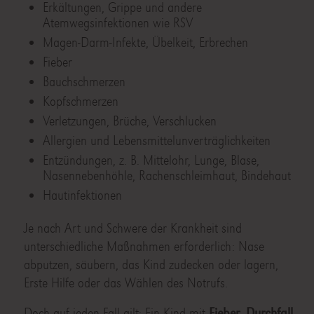
Erkältungen, Grippe und andere
Atemwegsinfektionen wie RSV
Magen-Darm-Infekte, Übelkeit, Erbrechen
Fieber
Bauchschmerzen
Kopfschmerzen
Verletzungen, Brüche, Verschlucken
Allergien und Lebensmittelunverträglichkeiten
Entzündungen, z. B. Mittelohr, Lunge, Blase,
Nasennebenhöhle, Rachenschleimhaut, Bindehaut
Hautinfektionen
Je nach Art und Schwere der Krankheit sind
unterschiedliche Maßnahmen erforderlich: Nase
abputzen, säubern, das Kind zudecken oder lagern,
Erste Hilfe oder das Wählen des Notrufs.
Doch auf jeden Fall gilt: Ein Kind mit
Fieber
,
Durchfall,