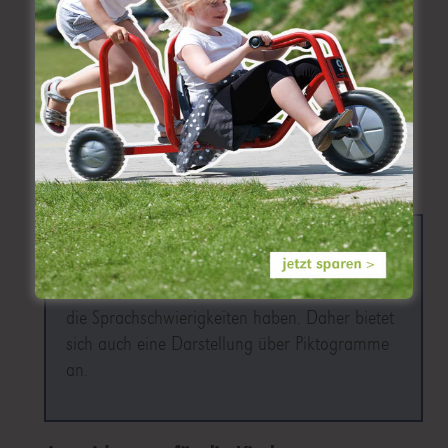
welche Desinfektions- und Hygienemaßnahmen
Erkrankungen und Ansteckungen verhindern,
welche Krankheiten in Ihrer Einrichtung gerade
im Umlauf sind.
Am Ende des Beitrags finden Sie Links zu vielen
Vorlagen in verschiedenen Sprachen.
Tipp
: Je einfacher die Sachverhalte erklärt
werden, umso eher erreichen Sie auch Eltern,
die Sprachschwierigkeiten haben. Daher bietet
sich auch eine Darstellung über Piktogramme
an.