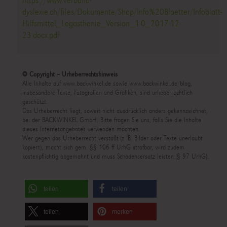
https://www.verband-
dyslexie.ch/files/Dokumente/Shop/Info%20Blaetter/Infoblatt-
Hilfsmittel_Legasthenie_Version_1-0_2017-12-
23.docx.pdf
© Copyright – Urheberrechtshinweis
Alle Inhalte auf www.backwinkel.de sowie www.backwinkel.de/blog,
insbesondere Texte, Fotografien und Grafiken, sind urheberrechtlich
geschützt.
Das Urheberrecht liegt, soweit nicht ausdrücklich anders gekennzeichnet,
bei der BACKWINKEL GmbH. Bitte fragen Sie uns, falls Sie die Inhalte
dieses Internetangebotes verwenden möchten.
Wer gegen das Urheberrecht verstößt (z. B. Bilder oder Texte unerlaubt
kopiert), macht sich gem. §§ 106 ff UrhG strafbar, wird zudem
kostenpflichtig abgemahnt und muss Schadensersatz leisten (§ 97 UrhG).
teilen
teilen
teilen
merken