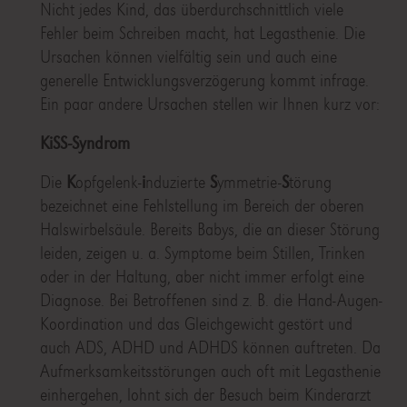
Nicht jedes Kind, das überdurchschnittlich viele
Fehler beim Schreiben macht, hat Legasthenie. Die
Ursachen können vielfältig sein und auch eine
generelle Entwicklungsverzögerung kommt infrage.
Ein paar andere Ursachen stellen wir Ihnen kurz vor:
KiSS-Syndrom
Die
K
opfgelenk-
i
nduzierte
S
ymmetrie-
S
törung
bezeichnet eine Fehlstellung im Bereich der oberen
Halswirbelsäule. Bereits Babys, die an dieser Störung
leiden, zeigen u. a. Symptome beim Stillen, Trinken
oder in der Haltung, aber nicht immer erfolgt eine
Diagnose. Bei Betroffenen sind z. B. die Hand-Augen-
Koordination und das Gleichgewicht gestört und
auch ADS, ADHD und ADHDS können auftreten. Da
Aufmerksamkeitsstörungen auch oft mit Legasthenie
einhergehen, lohnt sich der Besuch beim Kinderarzt