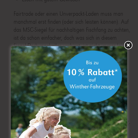
Fairtrade oder einen Unverpackt-Laden muss man
manchmal erst finden (oder sich leisten können). Auf
das MSC-Siegel für nachhaltigen Fischfang zu achten,
ist da schon einfacher, doch was sich in diesem
Siegel-Dschungel alles verbirgt, ist nicht immer leicht
durchschaubar.
Ob Haltungsstufe 4 tatsächlich glückliche Schweine,
Kühe, Puten usw. hervorbringt, darf (und muss)
bezweifelt werden. Faire, sichere Arbeitsbedingungen
und nachhaltige Produktion in Ehren – aber muss die
Schokolade aus Nicaragua nicht trotzdem immer
noch das Weltmeer überqueren, bis wir uns daran
erfreuen können? Übrigens befinden sich auch in
UTZ-zertifizierter Schokolade teilweise nur 30 % UTZ-
zertifizierte Kakaobohnen aus fairem Anbau –