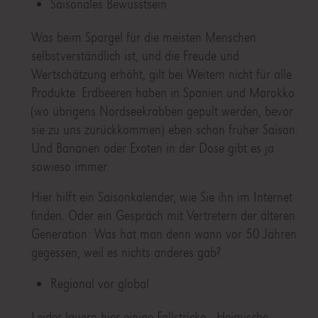
Saisonales Bewusstsein
Was beim Spargel für die meisten Menschen
selbstverständlich ist, und die Freude und
Wertschätzung erhöht, gilt bei Weitem nicht für alle
Produkte. Erdbeeren haben in Spanien und Marokko
(wo übrigens Nordseekrabben gepult werden, bevor
sie zu uns zurückkommen) eben schon früher Saison.
Und Bananen oder Exoten in der Dose gibt es ja
sowieso immer.
Hier hilft ein Saisonkalender, wie Sie ihn im Internet
finden. Oder ein Gespräch mit Vertretern der älteren
Generation: Was hat man denn wann vor 50 Jahren
gegessen, weil es nichts anderes gab?
Regional vor global
Leider lauern hier einige Fallstricke. „Heimische