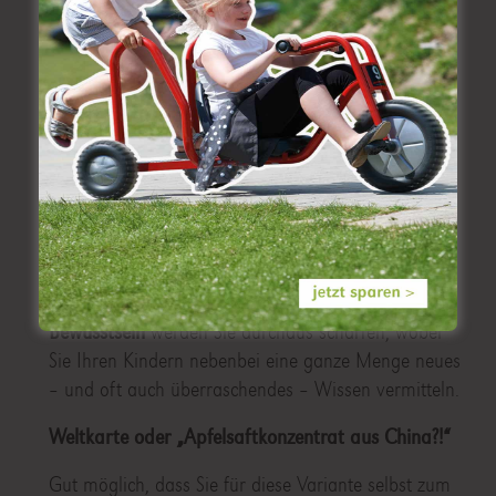
hoffentlich nicht in allen Sorten.
Probieren geht über Studieren –
eine kulinarische Weltreise?
Bestimmt werden Sie die Ernährungsgewohnheiten
Ihrer Kinder nicht umkrempeln können, wenn zu
Hause nur Fast Food, massenhaft Fleisch oder
Lebensmittel, die vor allem günstig sein sollen, auf
den Tisch kommen. Doch ein wenig mehr
Bewusstsein
werden Sie durchaus schaffen, wobei
Sie Ihren Kindern nebenbei eine ganze Menge neues
– und oft auch überraschendes – Wissen vermitteln.
Weltkarte oder „Apfelsaftkonzentrat aus China?!“
Gut möglich, dass Sie für diese Variante selbst zum